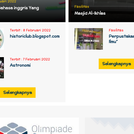
uari 2022
Fasilitas
Bahasa inggris Yang
Masjid Al-Ikhlas
Terbit :
8 Februari 2022
Fasilitas
historiclub.blogspot.com
Perpustakaa
Ilmu”
Terbit :
7 Februari 2022
Selengkapnya
Astronomi
Selengkapnya