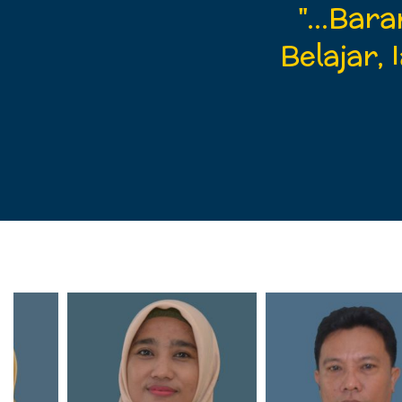
 senjata paling
"...Bar
 pendidikan, Anda
Belajar,
unia..."