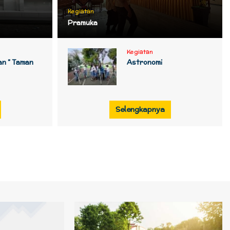
Kegiatan
Pramuka
Kegiatan
n ” Taman
Astronomi
Selengkapnya