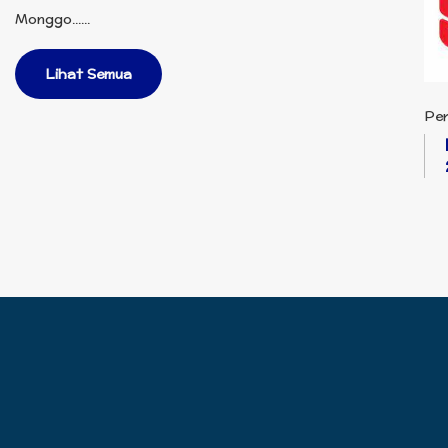
Monggo......
Lihat Semua
Per