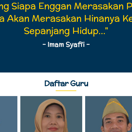
ang Siapa Enggan Merasakan 
 Ia Akan Merasakan Hinanya 
Sepanjang Hidup..."
– Imam Syafi’i –
Daftar Guru