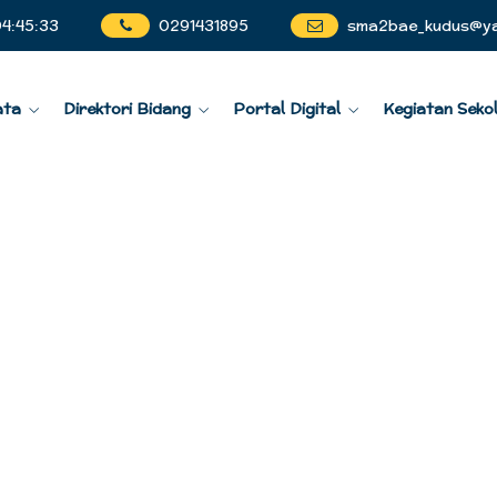
04
:
45
:
35
0291431895
sma2bae_kudus@y
ata
Direktori Bidang
Portal Digital
Kegiatan Seko